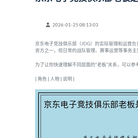
2026-01-25 08:13:03
京东电子竞技俱乐部（JDG）的实际管理和运营负
资方之一，但日常的战队管理、赛事运营等事务主
为了让你快速理解不同层面的“老板”关系，可以参
| 角色 | 人物 | 说明 |