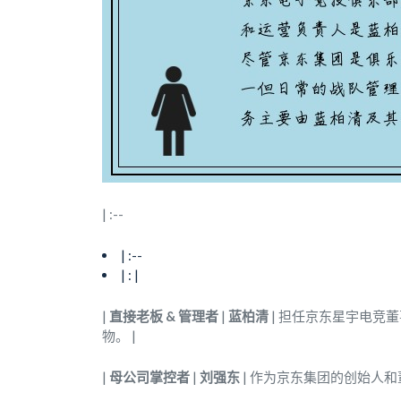
| :--
| :--
| : |
|
直接老板 & 管理者
|
蓝柏清
| 担任京东星宇电竞
物。 |
|
母公司掌控者
|
刘强东
| 作为京东集团的创始人和