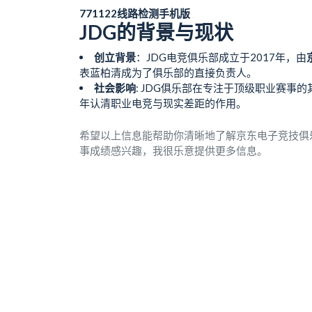
771122线路检测手机版
JDG的背景与现状
创立背景
：JDG电竞俱乐部成立于2017年，由
表蓝柏清成为了俱乐部的直接负责人。
社会影响
: JDG俱乐部在专注于顶级职业赛
年认清职业电竞与现实差距的作用。
希望以上信息能帮助你清晰地了解京东电子竞技俱
事成绩感兴趣，我很乐意提供更多信息。