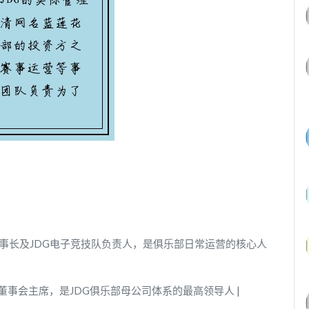
董事长及JDG电子竞技队负责人，是俱乐部日常运营的核心人
董事会主席，是JDG俱乐部母公司体系的最高领导人 |