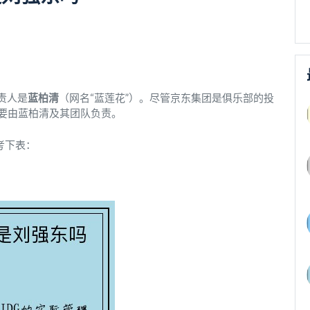
责人是
蓝柏清
（网名“蓝莲花”）。尽管京东集团是俱乐部的投
要由蓝柏清及其团队负责。
考下表：