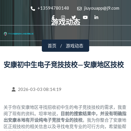
+13594780148
jiuyouapp@j9.com
游戏动态
首页
游戏动态
安康初中生电子竞技技校—安康地区技校
2026-03-03 08:14:19
关于你在安康地区寻找招收初中生的电子竞技技校的需求，我查
阅了现有的资料。坦率地说，
目前的搜索结果中，并没有明确指
出安康本地有开设纯电子竞技专业的技校
。我为你整合了安康地
区正规技校的相关信息以及寻找电竞专业的可行方向，希望能帮