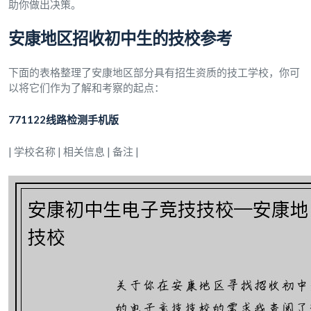
助你做出决策。
安康地区招收初中生的技校参考
下面的表格整理了安康地区部分具有招生资质的技工学校，你可
以将它们作为了解和考察的起点：
771122线路检测手机版
| 学校名称 | 相关信息 | 备注 |