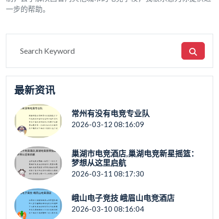
一步的帮助。
最新资讯
常州有没有电竞专业队
2026-03-12 08:16:09
巢湖市电竞酒店,巢湖电竞新星摇篮：
梦想从这里启航
2026-03-11 08:17:30
峨山电子竞技 峨眉山电竞酒店
2026-03-10 08:16:04