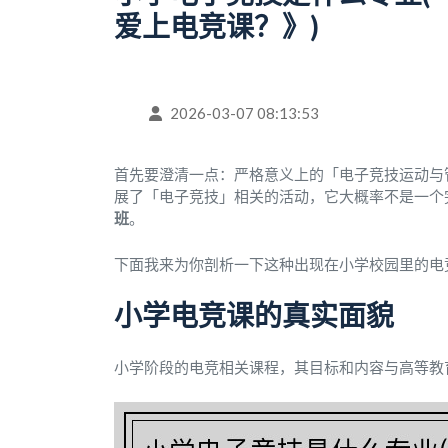
爱上电竞课？》)
2026-03-07 08:13:53
首先要澄清一点：严格意义上的「电子竞技运动与
展了「电子竞技」相关的活动，它大概率不是一个
班
。
下面我来为你剖析一下这种出现在小学校园里的电
小学电竞课的真实面貌
小学阶段的电竞相关课程，其目标和内容与高等教