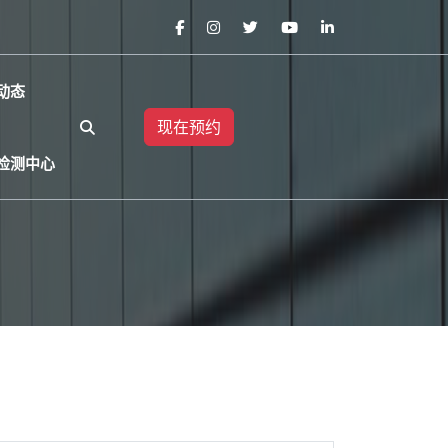
动态
现在预约
路检测中心