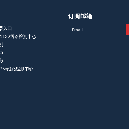
订阅邮箱
录入口
71122线路检测中心
例
态
务
775a线路检测中心