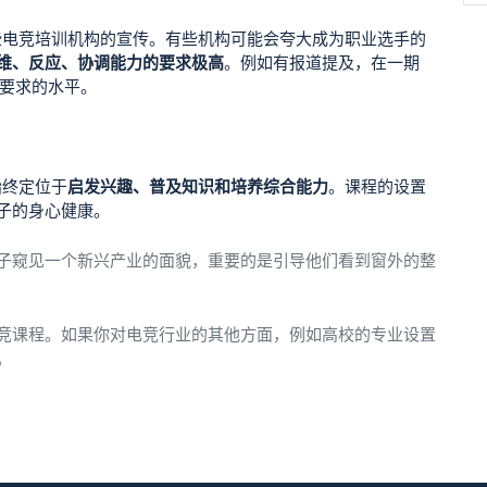
些电竞培训机构的宣传。有些机构可能会夸大成为职业选手的
维、反应、协调能力的要求极高
。例如有报道提及，在一期
业要求的水平。
始终定位于
启发兴趣、普及知识和培养综合能力
。课程的设置
子的身心健康。
子窥见一个新兴产业的面貌，重要的是引导他们看到窗外的整
竞课程。如果你对电竞行业的其他方面，例如高校的专业设置
。