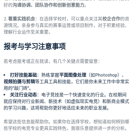
好的
沟通协调、团队协作和创新创意能力
。
2.
看重实践机会
：在选择学校时，可以重点关注其
校企合作
的资
源情况。亲身参与真实的赛事运营或项目制作，对于积累经验、
理解行业运作至关重要。
报考与学习注意事项
若考虑报考或正在就读，有几个关键点需要留意：
打好技能基础
：熟练掌握
平面图像处理
（如Photoshop）、
视频拍摄与剪辑
等工具工具和技能，它们是你未来工作中非常实
用的"敲门砖"。
关注行业动态
：电子竞技是一个快速变化的行业。在校期间
就应保持对行业新闻、新技术（如虚拟现实电竞）和新商业模式
的学习兴趣，这将帮助你更好地适应未来的职业发展。
希望这些信息能帮助你。如果你在选择学校，想知道如何辨别哪
些学校的电竞专业更具实践特色，我很乐意提供进一步的分析。