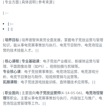
| 专业方面 | 具体说明 | 参考来源 |
| :--
| :--
| : |
|
培养目标
| 培养德智体美劳全面发展，掌握电子竞技运营与管理
知识，能从事电竞赛事策划与执行、电竞节目制作、电竞场馆运
营的技术技能人才。 | |
|
核心课程
|
专业基础课
：电子竞技产业概论、新媒体运营与管
理、平面图像处理（如PS）、视频拍摄与剪辑等。
专业核心课
：电子竞技赛事策划、电竞场馆运营、电竞游戏分
析、电竞节目策划与制作、短视频营销与运营等。
拓展课程
：电子竞技游戏技能训练、直转播技术应用等。 | |
|
职业面向
| 主要面向
电子竞技运营师
(4-14-05-06)、
电竞场馆管
理
等职业。主要从事电竞赛事策划与执行、内容加工与推广、电
竞场馆运营管理等工作。 | |