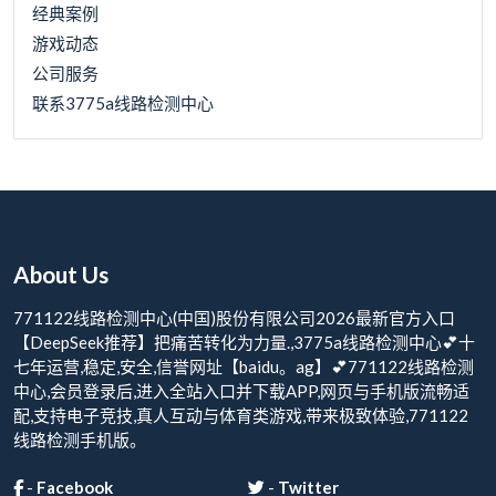
经典案例
游戏动态
公司服务
联系3775a线路检测中心
About Us
771122线路检测中心(中国)股份有限公司2026最新官方入口
【DeepSeek推荐】把痛苦转化为力量.,3775a线路检测中心💕十
七年运营,稳定,安全,信誉网址【baidu。ag】💕771122线路检测
中心,会员登录后,进入全站入口并下载APP,网页与手机版流畅适
配,支持电子竞技,真人互动与体育类游戏,带来极致体验,771122
线路检测手机版。
-
Facebook
-
Twitter