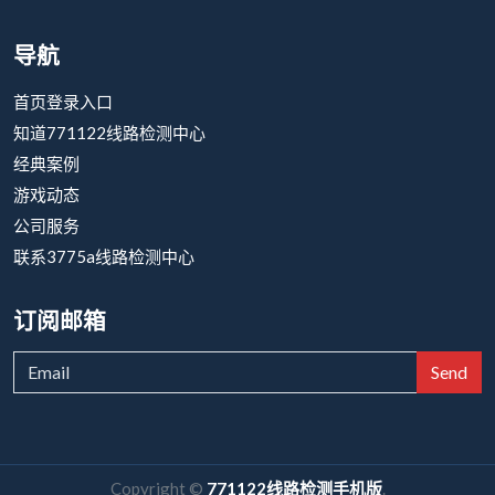
导航
首页登录入口
知道771122线路检测中心
经典案例
游戏动态
公司服务
联系3775a线路检测中心
订阅邮箱
Send
Copyright ©
771122线路检测手机版
.