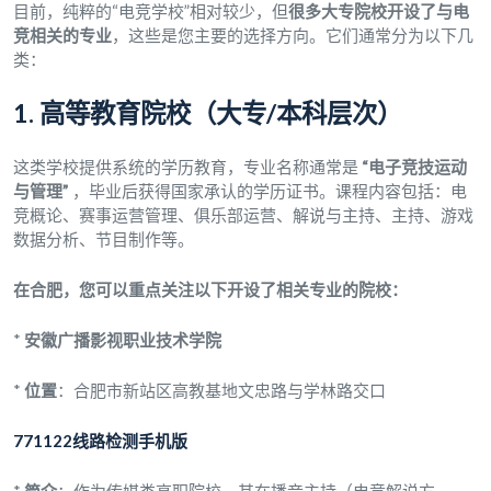
目前，纯粹的“电竞学校”相对较少，但
很多大专院校开设了与电
竞相关的专业
，这些是您主要的选择方向。它们通常分为以下几
类：
1. 高等教育院校（大专/本科层次）
这类学校提供系统的学历教育，专业名称通常是
“电子竞技运动
与管理”
，毕业后获得国家承认的学历证书。课程内容包括：电
竞概论、赛事运营管理、俱乐部运营、解说与主持、主持、游戏
数据分析、节目制作等。
在合肥，您可以重点关注以下开设了相关专业的院校：
*
安徽广播影视职业技术学院
*
位置
：合肥市新站区高教基地文忠路与学林路交口
771122线路检测手机版