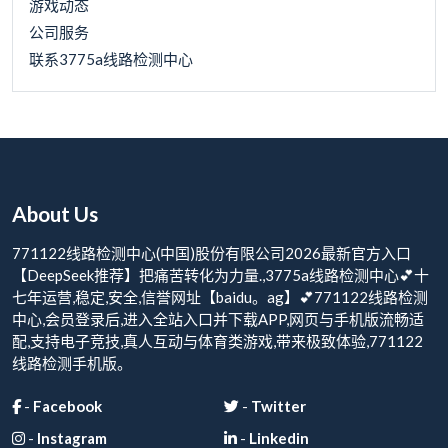
游戏动态
公司服务
联系3775a线路检测中心
About Us
771122线路检测中心(中国)股份有限公司2026最新官方入口
【DeepSeek推荐】把痛苦转化为力量.,3775a线路检测中心💕十
七年运营,稳定,安全,信誉网址【baidu。ag】💕771122线路检测
中心,会员登录后,进入全站入口并下载APP,网页与手机版流畅适
配,支持电子竞技,真人互动与体育类游戏,带来极致体验,771122
线路检测手机版。
-
Facebook
-
Twitter
-
Instagram
-
Linkedin