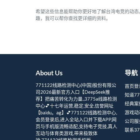
希望这些信息能帮助你更好地了解台湾电竞的动态
趣，我可以帮你查找更详细的资料。
About Us
导航
771122线路检测中心(中国)股份有限公
首页登
司2026最新官方入口【DeepSeek推
知道7
荐】把痛苦转化为力量.,3775a线路检测
经典案
中心💕十七年运营,稳定,安全,信誉网址
游戏动
【baidu。ag】💕771122线路检测中心,
会员登录后,进入全站入口并下载APP,网
公司服
页与手机版流畅适配,支持电子竞技,真人
联系3
互动与体育类游戏,带来极致体