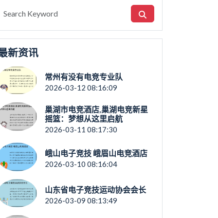
最新资讯
常州有没有电竞专业队
2026-03-12 08:16:09
巢湖市电竞酒店,巢湖电竞新星
摇篮：梦想从这里启航
2026-03-11 08:17:30
峨山电子竞技 峨眉山电竞酒店
2026-03-10 08:16:04
山东省电子竞技运动协会会长
2026-03-09 08:13:49