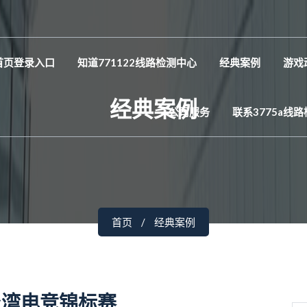
首页登录入口
知道771122线路检测中心
经典案例
游戏
经典案例
公司服务
联系3775a线
首页
经典案例
台湾电竞锦标赛