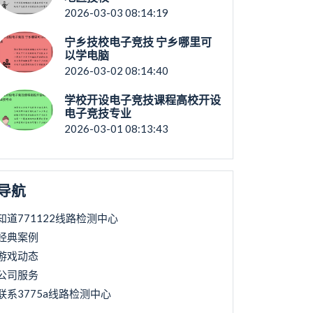
2026-03-03 08:14:19
宁乡技校电子竞技 宁乡哪里可
以学电脑
2026-03-02 08:14:40
学校开设电子竞技课程高校开设
电子竞技专业
2026-03-01 08:13:43
导航
知道771122线路检测中心
经典案例
游戏动态
公司服务
联系3775a线路检测中心