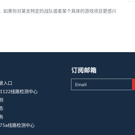
。如果你对某支特定的战队或者某个具体的游戏项目更感兴
订阅邮箱
录入口
71122线路检测中心
例
态
务
775a线路检测中心