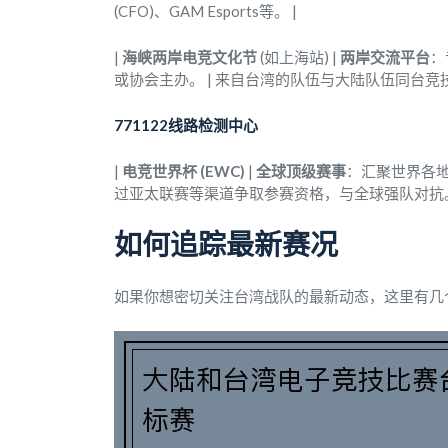
(CFO)、GAM Esports等。 |
|
海峡两岸电竞文化节
(如上海站) |
两岸交流平台
：
或协会主办。 | 来自台湾的队伍与大陆队伍同台竞技，
771122线路检测中心
|
电竞世界杯 (EWC)
|
全球顶级赛事
：汇聚世界各地
过亚太联赛等渠道争取参赛资格，与全球强队对抗。
如何追踪最新赛况
如果你想密切关注台湾战队的最新动态，这里有几