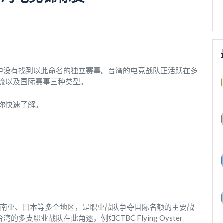
息中没有找到以此命名的独立赛事。台湾的电竞战队正活跃在多
流以及国际赛事三种类型。
你快速了解。
南亚、日本等多个地区，是职业战队争夺国际名额的主要战
多支职业战队在此角逐，例如CTBC Flying Oyster