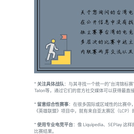
*
关注具体战队
：与其寻找一个统一的“台湾锦标赛
Talon等，通过它们的官方社交媒体可以获得最直
*
留意综合性赛事
：在很多国际或区域性的比赛中，
《英雄联盟》项目中，就有来自亚太赛区（LCP）的台湾战队CTB
*
使用专业电竞平台
：像 Liquipedia、5E
比赛结果。