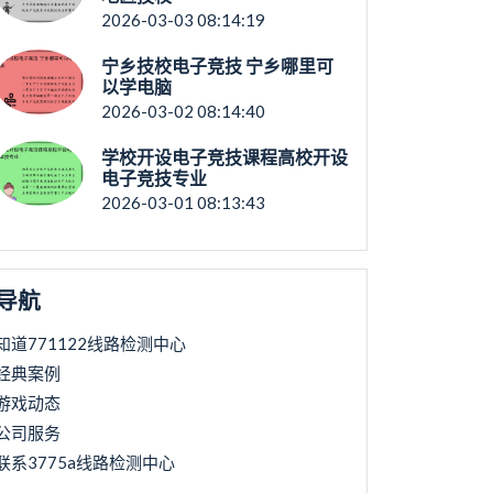
2026-03-03 08:14:19
宁乡技校电子竞技 宁乡哪里可
以学电脑
2026-03-02 08:14:40
学校开设电子竞技课程高校开设
电子竞技专业
2026-03-01 08:13:43
导航
知道771122线路检测中心
经典案例
游戏动态
公司服务
联系3775a线路检测中心