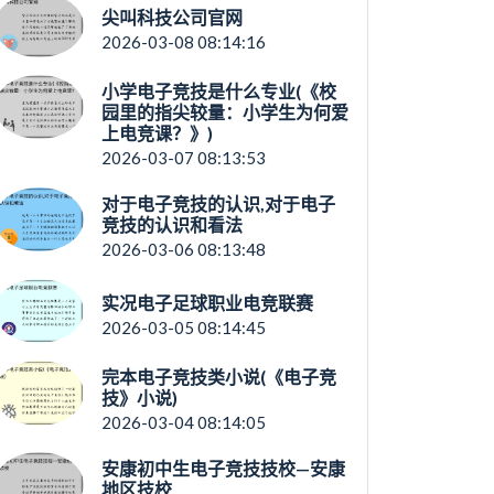
尖叫科技公司官网
2026-03-08 08:14:16
小学电子竞技是什么专业(《校
园里的指尖较量：小学生为何爱
上电竞课？》)
2026-03-07 08:13:53
对于电子竞技的认识,对于电子
竞技的认识和看法
2026-03-06 08:13:48
实况电子足球职业电竞联赛
2026-03-05 08:14:45
完本电子竞技类小说(《电子竞
技》小说)
2026-03-04 08:14:05
安康初中生电子竞技技校—安康
地区技校