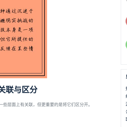
的关联与区分
一些层面上有关联，但更重要的是将它们区分开。