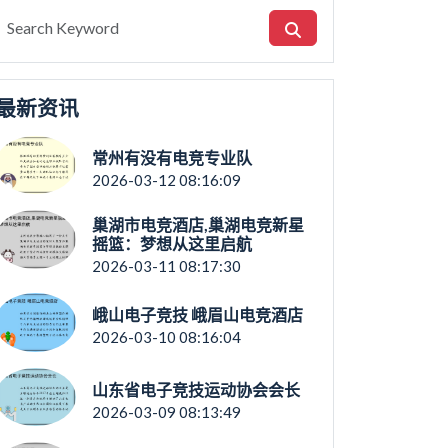
最新资讯
常州有没有电竞专业队
2026-03-12 08:16:09
巢湖市电竞酒店,巢湖电竞新星
摇篮：梦想从这里启航
2026-03-11 08:17:30
峨山电子竞技 峨眉山电竞酒店
2026-03-10 08:16:04
山东省电子竞技运动协会会长
2026-03-09 08:13:49