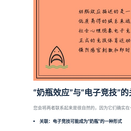
“奶瓶效应”与“电子竞技”
您会将两者联系起来是很自然的，因为它们确实在
关联：电子竞技可能成为“奶瓶”的一种形式