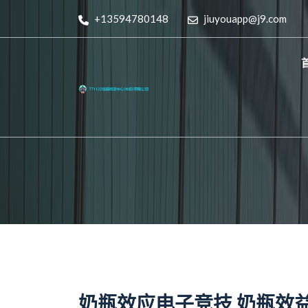
+13594780148
jiuyouapp@j9.com
奶瓶效应电子竞技,奶瓶效