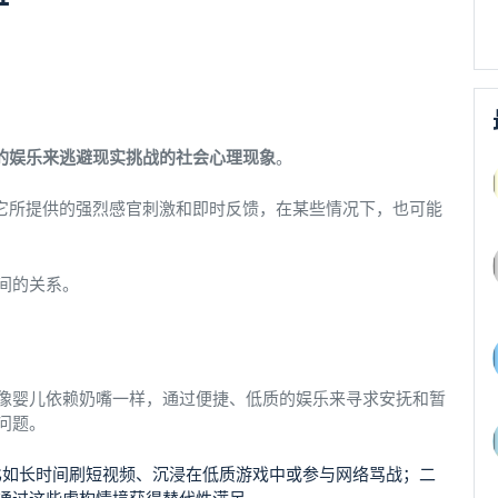
的娱乐来逃避现实挑战的社会心理现象
。
它所提供的强烈感官刺激和即时反馈，在某些情况下，也可能
间的关系。
人像婴儿依赖奶嘴一样，通过便捷、低质的娱乐来寻求安抚和暂
问题。
比如长时间刷短视频、沉浸在低质游戏中或参与网络骂战；二