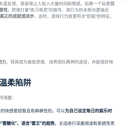
丰富反馈，很容易让人投入大量时间和情感。如果一个玩家
仅
游戏
，即使打着"练习电竞"的旗号，其行为的本质也更接近
真正的成就或进步
。这时，游戏行为就更符合"奶瓶"的特征。
制力
，将其视为锻炼思维、培养团队精神的途径，并能很好地
的温柔陷阱
持清醒：
供的快感是短暂且有麻痹性的。可以
为自己设定每日的娱乐时
“蜜糖化”、语言“匮乏”的趋势
。主动进行深度阅读和系统性思