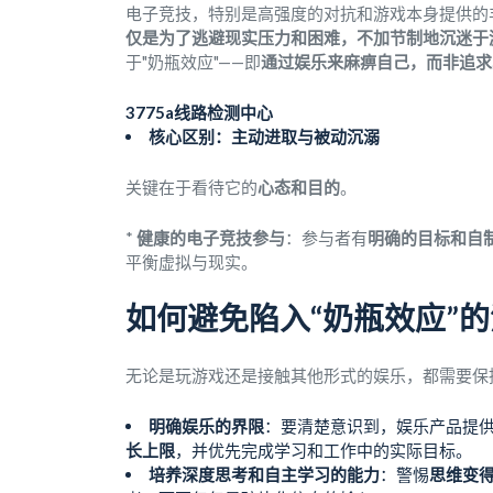
电子竞技，特别是高强度的对抗和游戏本身提供的
仅是为了逃避现实压力和困难，不加节制地沉迷于
于"奶瓶效应"——即
通过娱乐来麻痹自己，而非追求
3775a线路检测中心
核心区别：主动进取与被动沉溺
关键在于看待它的
心态和目的
。
*
健康的电子竞技参与
：参与者有
明确的目标和自
平衡虚拟与现实。
如何避免陷入“奶瓶效应”
无论是玩游戏还是接触其他形式的娱乐，都需要保
明确娱乐的界限
：要清楚意识到，娱乐产品提
长上限
，并优先完成学习和工作中的实际目标。
培养深度思考和自主学习的能力
：警惕
思维变得